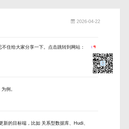
2026-04-22
忍不住给大家分享一下。点击跳转到网站：
欢
迎
关
注
我
的
公
众
号
c 为例。
支持更新的目标端，比如 关系型数据库、Hudi、