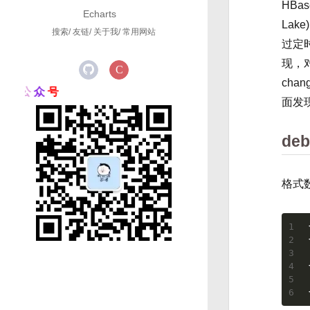
HBa
Echarts
Lak
搜索
友链
关于我
常用网站
过定
现，对
cha
的
公
众
号
面发现
deb
格式
1
2
3
4
5
6