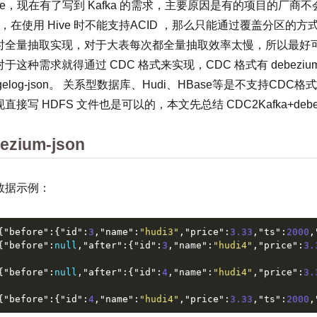
se，现在有了写到 Kafka 的需求，主要原因是有的项目的厂商不会使用
e)，在使用 Hive 时不能支持ACID ，那么只能通过覆盖分
时全量抽取实现，对于大表每次都全量抽取效率太慢，所以最好可
于这种需求就得通过 CDC 格式来实现，CDC 格式有 debezium-json、c
ngelog-json。 关系型数据库、Hudi、HBase等是不支持C
前
直接写 HDFS 文件也是可以的，本文先总结 CDC2Kafka+debe
背
d
ezium-json
数据示例：
{
"before"
:
{
"id"
:
3
,
"name"
:
"hudi3"
,
"price"
:
3.33
,
"ts"
:
2000
,
{
"before"
:
null
,
"after"
:
{
"id"
:
3
,
"name"
:
"hudi4"
,
"price"
:
3.
{
"before"
:
null
,
"after"
:
{
"id"
:
4
,
"name"
:
"hudi4"
,
"price"
:
3.
{
"before"
:
{
"id"
:
4
,
"name"
:
"hudi4"
,
"price"
:
3.33
,
"ts"
:
2000
,