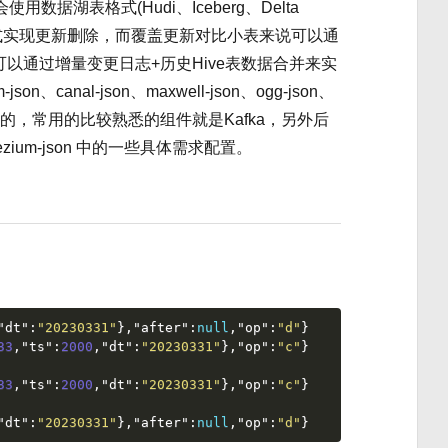
数据湖表格式(Hudi、Iceberg、Delta
区的方式实现更新删除，而覆盖更新对比小表来说可以通
以通过增量变更日志+历史Hive表数据合并来实
anal-json、maxwell-json、ogg-json、
DC格式的，常用的比较熟悉的组件就是Kafka，另外后
言
zium-json 中的一些具体需求配置。
景需求
ebezium-json
需求
添加时间字段
相同主键落在同分区
Blob 图片字段支持
转 base64
图片验证
建表
插入图片
"dt"
:
"20230331"
}
,
"after"
:
null
,
"op"
:
"d"
}
DBeaver 里查看验证
33
,
"ts"
:
2000
,
"dt"
:
"20230331"
}
,
"op"
:
"c"
}
Kafka 数据验证
base64 验证
33
,
"ts"
:
2000
,
"dt"
:
"20230331"
}
,
"op"
:
"c"
}
debezium.binary.handling.mode
"dt"
:
"20230331"
}
,
"after"
:
null
,
"op"
:
"d"
}
完整SQL