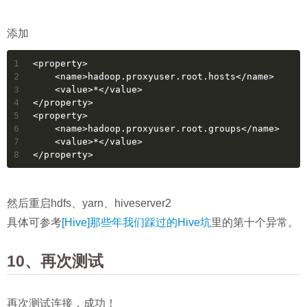
添加
1
<property>
2
    <name>hadoop.proxyuser.root.hosts</name>
3
    <value>*</value>
4
</property>
5
<property>
6
    <name>hadoop.proxyuser.root.groups</name>
7
    <value>*</value>
8
</property>
然后重启hdfs、yarn、hiveserver2
具体可参考
[Hive]那些年我们踩过的Hive坑
里的第十个异常。
10、再次测试
再次测试连接，成功！