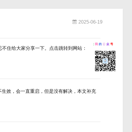
2025-06-19
欢
迎
关
注
我
的
公
众
号
忍不住给大家分享一下。点击跳转到网站：
tempts 不生效，会一直重启，但是没有解决，本文补充