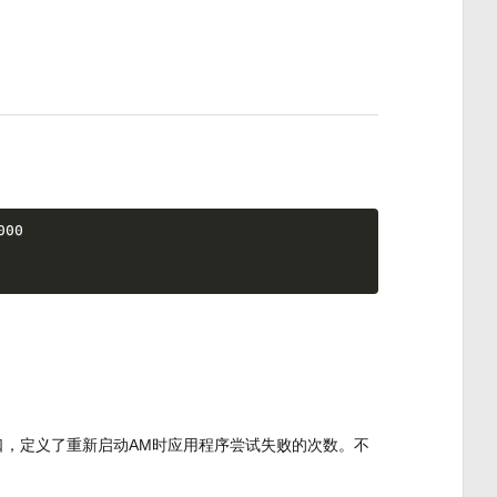
000
 ：以毫秒为单位的时间窗口，定义了重新启动AM时应用程序尝试失败的次数。不