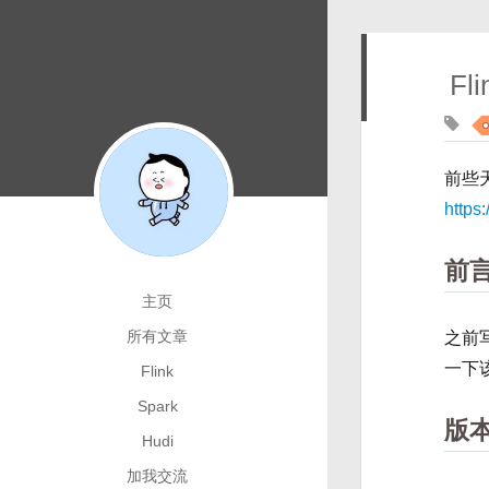
Fl
tag:
缺失模块。
1、请确保node版本大于6.2
前些
2、在博客根目录（注意不是yilia根目录）执行以下命令：
npm i hexo-generator-json-content --save
https
3、在根目录_config.yml里添加配置：
前
主页
  jsonContent:

    meta: false

所有文章
之前
    pages: false

一下
Flink
    posts:

      title: true

Spark
版
      date: true

Hudi
      path: true

      text: false

加我交流