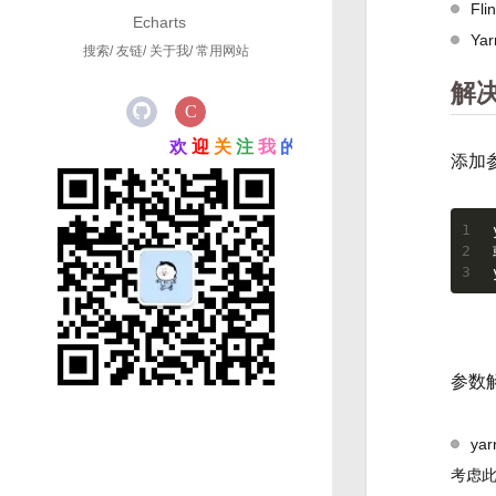
      raw: false

Fli
Echarts
      content: false

Yar
搜索
友链
关于我
常用网站
      slug: false

      updated: false

解
      comments: false

      link: false

      permalink: false

欢
迎
关
注
我
的
公
众
号
添加
      excerpt: false

      categories: false

1
2
3
参数
ya
考虑此